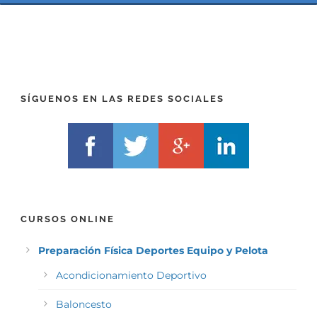
P
(
R
T
E
E
F
L
I
F
X
)
)
*
SÍGUENOS EN LAS REDES SOCIALES
*
CURSOS ONLINE
Preparación Física Deportes Equipo y Pelota
Acondicionamiento Deportivo
Baloncesto