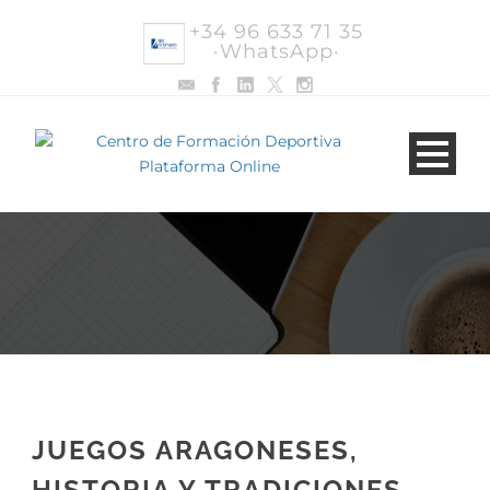
+34 96 633 71 35
·WhatsApp·
JUEGOS ARAGONESES,
HISTORIA Y TRADICIONES