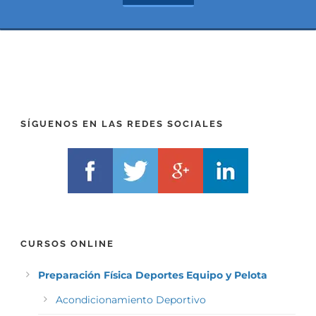
*
t
(
*
P
(
R
T
E
E
F
L
I
F
X
)
)
*
SÍGUENOS EN LAS REDES SOCIALES
*
CURSOS ONLINE
Preparación Física Deportes Equipo y Pelota
Acondicionamiento Deportivo