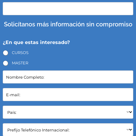
Solicítanos más información sin compromiso
¿En que estas interesado?
CURSOS
MASTER
N
o
m
b
E
r
-
e
m
C
a
P
o
i
a
m
l
í
p
*
s
C
l
:
a