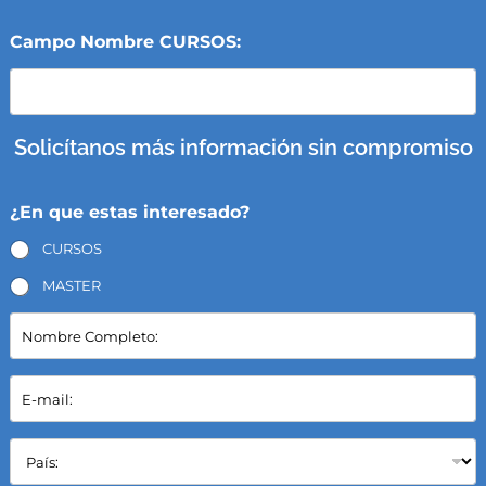
Campo Nombre CURSOS:
Solicítanos más información sin compromiso
¿En que estas interesado?
CURSOS
MASTER
N
o
m
b
E
r
-
e
m
C
a
P
o
i
a