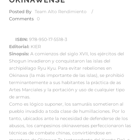
Posted By
Team Alto Rendimiento
/
Comments
0
ISBN:
978-950-17-5518-3
Editorial:
KIER
Sinopsis:
A comienzos del siglo XVII, los ejércitos del
Shogun invadieron y conquistaron las islas del
archipiélago Ryu Kyu. Para evitar rebeliones en
Okinawa (la más importante de las islas), se prohibió
terminantemente a sus habitantes la práctica de as
Artes Marciales y la portación y uso de cualquier tipo
de armas.
Como es lógico suponer, los samuráis sometieron al
pueblo invadido a toda clase de humillaciones. Por lo
tanto, ubicados ante la necesidad de defenderse de los
abusos, los campesinos okinawenses perfeccionaron las
técnicas de combate chinas, convirtiéndose en
maestros de Okinawa Te (antecedente del Karate Do), a