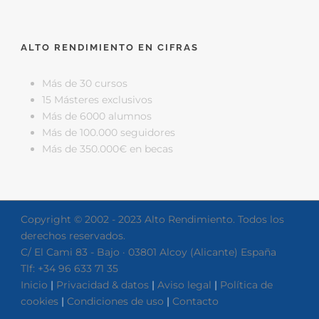
ALTO RENDIMIENTO EN CIFRAS
Más de 30 cursos
15 Másteres exclusivos
Más de 6000 alumnos
Más de 100.000 seguidores
Más de 350.000€ en becas
Copyright © 2002 - 2023 Alto Rendimiento. Todos los
derechos reservados.
C/ El Cami 83 - Bajo · 03801 Alcoy (Alicante) España
Tlf: +34 96 633 71 35
Inicio
|
Privacidad & datos
|
Aviso legal
|
Política de
cookies
|
Condiciones de uso
|
Contacto