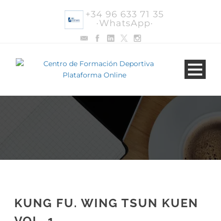
+34 96 633 71 35
·WhatsApp·
KUNG FU. WING TSUN KUEN
VOL. 1