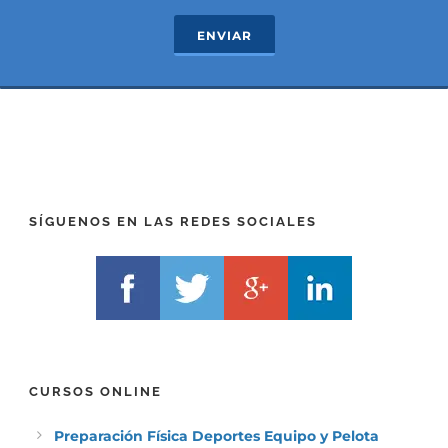
T
P
e
R
ENVIAR
x
E
t
F
*
I
(
X
T
)
E
*
L
F
)
*
SÍGUENOS EN LAS REDES SOCIALES
CURSOS ONLINE
Preparación Física Deportes Equipo y Pelota