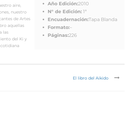
Año Edición:
2010
stro aire,
N° de Edición:
1ª
iones, nuestro
icantes de Artes
Encuadernación:
Tapa Blanda
ibro aquellas
Formato:
–
a las
Páginas:
226
iento del Ki y
 cotidiana
El libro del Aikido