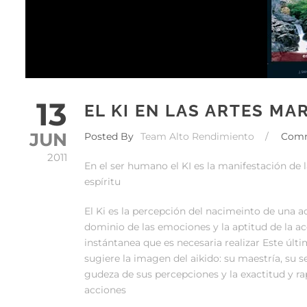
13
EL KI EN LAS ARTES MA
JUN
Posted By
Team Alto Rendimiento
/
Com
2011
En el ser humano el KI es la manifestación de 
espíritu
El Ki es la percepción del nacimeinto de una ac
dominio de las emociones y la aptitud de la ac
instántanea que es necesaria realizar Este úl
sugiere la imagen del aikido: su maestría, su s
gudeza de sus percepciones y la exactitud y ra
acciones