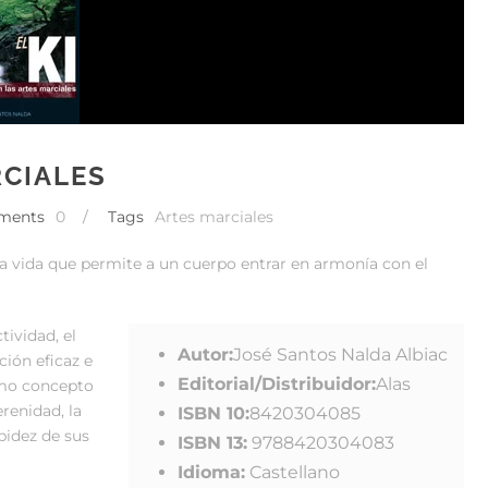
RCIALES
ments
0
/
Tags
Artes marciales
la vida que permite a un cuerpo entrar en armonía con el
tividad, el
Autor:
José Santos Nalda Albiac
ción eficaz e
Editorial/Distribuidor:
Alas
timo concepto
erenidad, la
ISBN 10:
8420304085
pidez de sus
ISBN 13:
9788420304083
Idioma:
Castellano