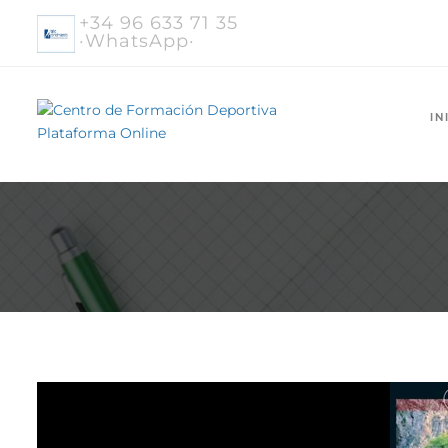
+34 96 633 71 35
·WhatsApp·
IN