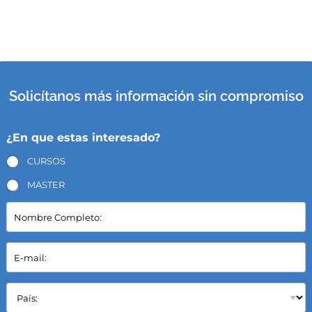
Solicítanos más información sin compromiso
¿En que estas interesado?
CURSOS
MASTER
N
o
m
b
E
r
-
e
m
C
a
P
o
i
a