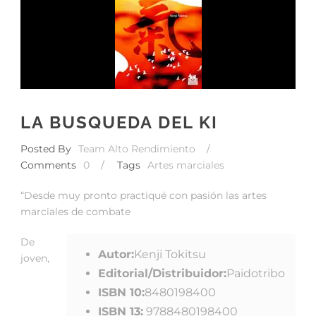
LA BUSQUEDA DEL KI
Posted By
Team Alto Rendimiento
/
Comments
0
/
Tags
Artes marciales
“Desde muy pronto practiqué con pasión las artes
marciales de combate
De
Autor:
Kenji Tokitsu
joven,
Editorial/Distribuidor:
Paidotribo
ISBN 10:
8480198400
ISBN 13:
9788480198400