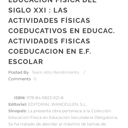
SIGLO XXI : LAS
ACTIVIDADES FÍSICAS
COEDUCATIVOS EN EDUCAC.
ACTIVIDADES FISICAS
COEDUCACION EN E.F.
ESCOLAR
Posted By
Team Alto Rendimiento
/
Comments
0
ISBN:
978-84-9823-921-8
Editorial:
EDITORIAL WANCEULEN, S.L.
Sinopsis:
La presente obra pertenece a la Colección
Educación Física en Educación Secundaria Obligatoria.
Se ha tratado de abordar el máximo de temas de