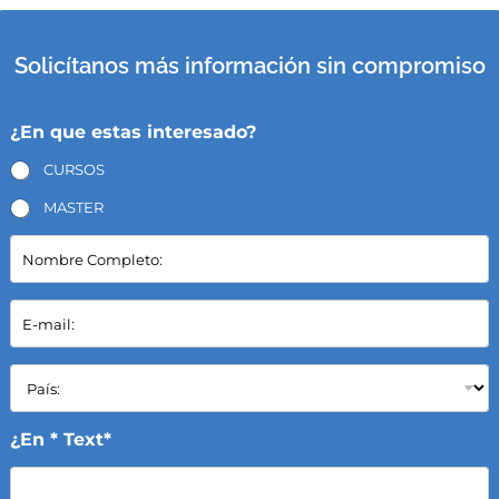
Solicítanos más información sin compromiso
¿En que estas interesado?
CURSOS
MASTER
N
o
m
b
E
r
-
e
m
C
a
P
o
i
a
m
l
í
p
*
s
¿En * Text*
l
:
e
*
t