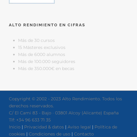
ALTO RENDIMIENTO EN CIFRAS
Más de 30 cursos
15 Másteres exclusivos
Más de 6000 alumnos
Más de 100.000 seguidores
Más de 350.000€ en becas
Copyright © 2002 - 2023 Alto Rendimiento. Todos los
derechos reservados.
C/ El Cami 83 - Bajo · 03801 Alcoy (Alicante) España
Tlf: +34 96 633 71 35
Inicio
|
Privacidad & datos
|
Aviso legal
|
Política de
cookies
|
Condiciones de uso
|
Contacto