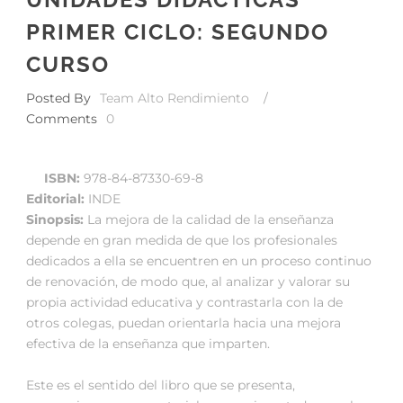
PRIMER CICLO: SEGUNDO
CURSO
Posted By
Team Alto Rendimiento
/
Comments
0
ISBN:
978-84-87330-69-8
Editorial:
INDE
Sinopsis:
La mejora de la calidad de la enseñanza
depende en gran medida de que los profesionales
dedicados a ella se encuentren en un proceso continuo
de renovación, de modo que, al analizar y valorar su
propia actividad educativa y contrastarla con la de
otros colegas, puedan orientarla hacia una mejora
efectiva de la enseñanza que imparten.
Este es el sentido del libro que se presenta,