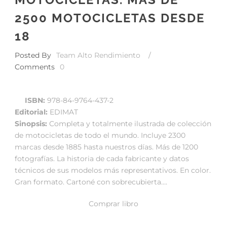
2500 MOTOCICLETAS DESDE
18
Posted By
Team Alto Rendimiento
/
Comments
0
ISBN:
978-84-9764-437-2
Editorial:
EDIMAT
Sinopsis:
Completa y totalmente ilustrada de colección
de motocicletas de todo el mundo. Incluye 2300
marcas desde 1885 hasta nuestros días. Más de 1200
fotografías. La historia de cada fabricante y datos
técnicos de sus modelos más representativos. En color.
Gran formato. Cartoné con sobrecubierta….
Comprar libro