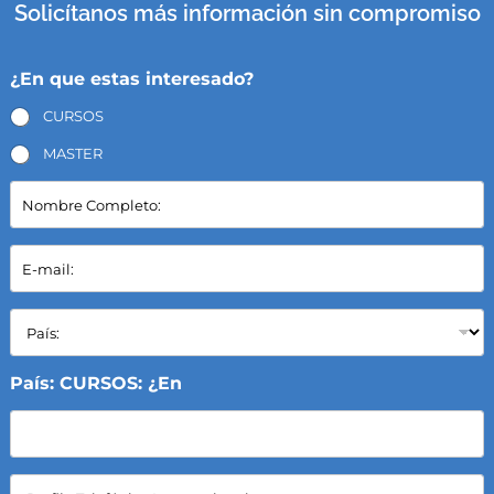
Solicítanos más información sin compromiso
¿En que estas interesado?
CURSOS
MASTER
N
o
m
b
E
r
-
e
m
C
a
P
o
i
a
m
l
í
p
*
s
País: CURSOS: ¿En
l
:
e
*
t
o
:
C