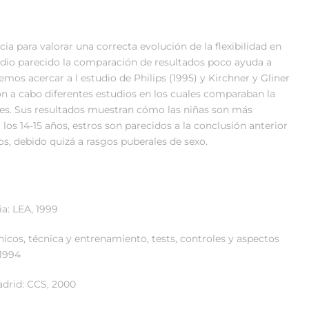
ia para valorar una correcta evolución de la flexibilidad en
studio parecido la comparación de resultados poco ayuda a
mos acercar a l estudio de Philips (1995) y Kirchner y Gliner
ron a cabo diferentes estudios en los cuales comparaban la
ades. Sus resultados muestran cómo las niñas son más
 los 14-15 años, estros son parecidos a la conclusión anterior
s, debido quizá a rasgos puberales de sexo.
ia: LEA, 1999
icos, técnica y entrenamiento, tests, controles y aspectos
1994
drid: CCS, 2000