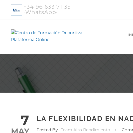
+34 96 633 71 35
·WhatsApp·
IN
7
LA FLEXIBILIDAD EN NA
MAY
Posted By
Team Alto Rendimiento
/
Com