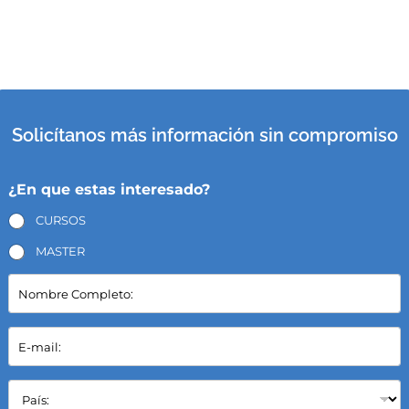
Solicítanos más información sin compromiso
¿En que estas interesado?
CURSOS
MASTER
N
o
m
b
E
r
-
e
m
C
a
P
o
i
a