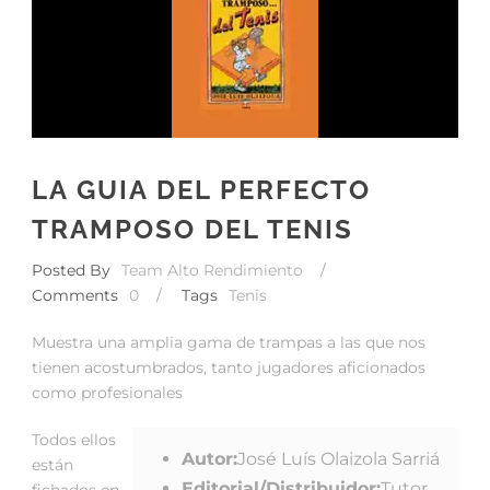
LA GUIA DEL PERFECTO
TRAMPOSO DEL TENIS
Posted By
Team Alto Rendimiento
/
Comments
0
/
Tags
Tenis
Muestra una amplia gama de trampas a las que nos
tienen acostumbrados, tanto jugadores aficionados
como profesionales
Todos ellos
Autor:
José Luís Olaizola Sarriá
están
Editorial/Distribuidor:
Tutor
fichados en