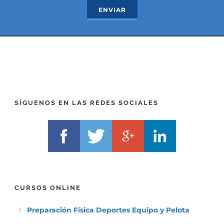
c
e
ENVIAR
t
x
*
t
(
*
P
(
R
T
E
E
F
L
I
F
X
)
)
*
SÍGUENOS EN LAS REDES SOCIALES
*
CURSOS ONLINE
Preparación Física Deportes Equipo y Pelota