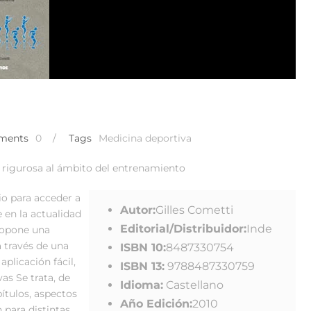
ments
0
/
Tags
Medicina deportiva
y rigurosa al ámbito del entrenamiento
dio para acceder a
Autor:
Gilles Cometti
en la actualidad
Editorial/Distribuidor:
Inde
ropone una
a través de una
ISBN 10:
8487330754
aplicación fácil,
ISBN 13:
9788487330759
vas Se trata, de
Idioma:
Castellano
pítulos, aspectos
Año Edición:
2010
 para distintas