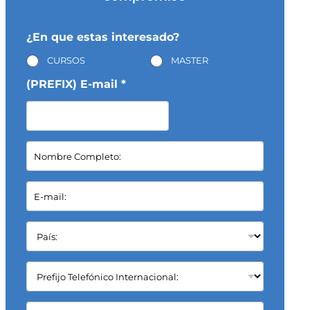
¿En que estas interesado?
CURSOS
MASTER
(PREFIX) E-mail *
N
o
m
b
E
r
-
e
m
C
a
P
o
i
a
m
l
í
p
*
s
C
l
:
a
e
*
m
t
p
C