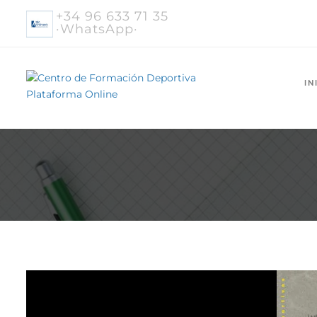
+34 96 633 71 35
·WhatsApp·
IN