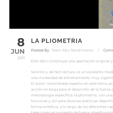
8
LA PLIOMETRIA
JUN
Posted By
Team Alto Rendimiento
/
Com
2011
Este libro constituye una aportación original 
Sencillo y de fácil lectura, es un excelente me
una modalidad de entrenamiento muy vigente 
El autor, renombrado experto en este tema, p
acción en boga para el desarrollo de la fuerza 
metodología específica: la pliometría, con una 
funcional y útil para diversas prácticas deporti
forma sintética, a lo largo de los diferentes ca
tales como el concepto de fuerza, planificación