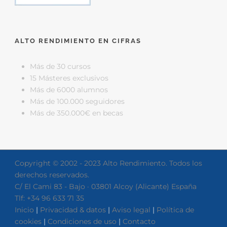
ALTO RENDIMIENTO EN CIFRAS
Más de 30 cursos
15 Másteres exclusivos
Más de 6000 alumnos
Más de 100.000 seguidores
Más de 350.000€ en becas
Copyright © 2002 - 2023 Alto Rendimiento. Todos los
derechos reservados.
C/ El Cami 83 - Bajo · 03801 Alcoy (Alicante) España
Tlf: +34 96 633 71 35
Inicio
|
Privacidad & datos
|
Aviso legal
|
Política de
cookies
|
Condiciones de uso
|
Contacto