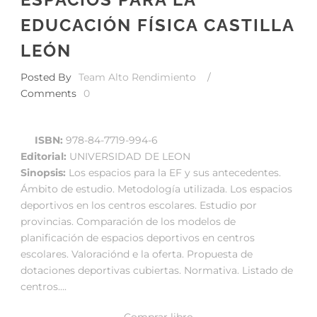
EDUCACIÓN FÍSICA CASTILLA
LEÓN
Posted By
Team Alto Rendimiento
/
Comments
0
ISBN:
978-84-7719-994-6
Editorial:
UNIVERSIDAD DE LEON
Sinopsis:
Los espacios para la EF y sus antecedentes.
Ámbito de estudio. Metodología utilizada. Los espacios
deportivos en los centros escolares. Estudio por
provincias. Comparación de los modelos de
planificación de espacios deportivos en centros
escolares. Valoraciónd e la oferta. Propuesta de
dotaciones deportivas cubiertas. Normativa. Listado de
centros….
Comprar libro