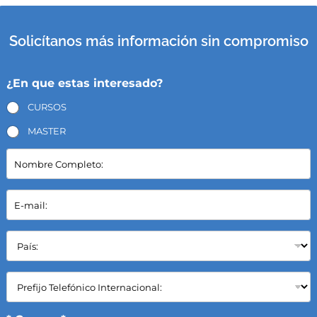
Solicítanos más información sin compromiso
¿En que estas interesado?
CURSOS
MASTER
N
o
m
b
E
r
-
e
m
C
a
P
o
i
a
m
l
í
p
*
s
C
l
:
a
e
*
m
t