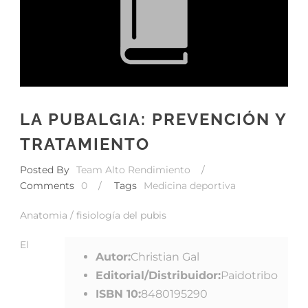
LA PUBALGIA: PREVENCIÓN Y
TRATAMIENTO
Posted By
Team Alto Rendimiento
/
Comments
0
/
Tags
Medicina deportiva
Anatomia / fisiología del pubis
El
Autor:
Christian Gal
Editorial/Distribuidor:
Paidotribo
ISBN 10:
8480195290