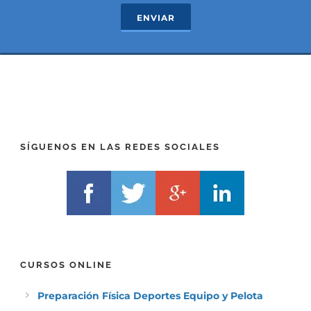
R
T
ENVIAR
E
E
F
L
I
F
X
)
)
*
*
SÍGUENOS EN LAS REDES SOCIALES
CURSOS ONLINE
Preparación Física Deportes Equipo y Pelota