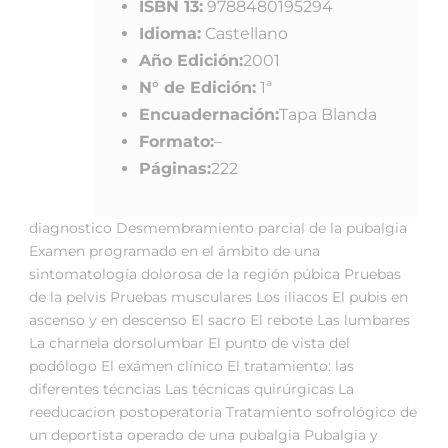
ISBN 13:
9788480195294
Idioma:
Castellano
Año Edición:
2001
N° de Edición:
1ª
Encuadernación:
Tapa Blanda
Formato:
–
Páginas:
222
diagnostico Desmembramiento parcial de la pubalgia
Examen programado en el ámbito de una
sintomatología dolorosa de la región púbica Pruebas
de la pelvis Pruebas musculares Los iliacos El pubis en
ascenso y en descenso El sacro El rebote Las lumbares
La charnela dorsolumbar El punto de vista del
podólogo El exámen clínico El tratamiento: las
diferentes técncias Las técnicas quirúrgicas La
reeducacion postoperatoria Tratamiento sofrológico de
un deportista operado de una pubalgia Pubalgia y