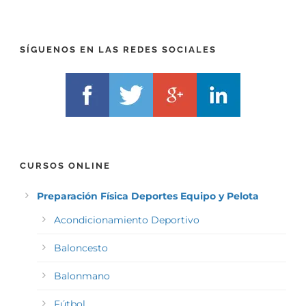
F
L
I
F
X
)
)
*
SÍGUENOS EN LAS REDES SOCIALES
*
CURSOS ONLINE
Preparación Física Deportes Equipo y Pelota
Acondicionamiento Deportivo
Baloncesto
Balonmano
Fútbol