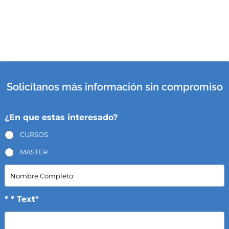
Solicítanos más información sin compromiso
¿En que estas interesado?
CURSOS
MASTER
N
o
m
b
* * Text*
r
e
C