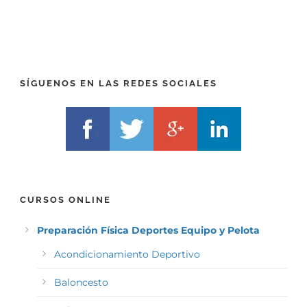
R
T
E
E
F
L
I
F
X
)
)
*
SÍGUENOS EN LAS REDES SOCIALES
*
CURSOS ONLINE
Preparación Física Deportes Equipo y Pelota
Acondicionamiento Deportivo
Baloncesto