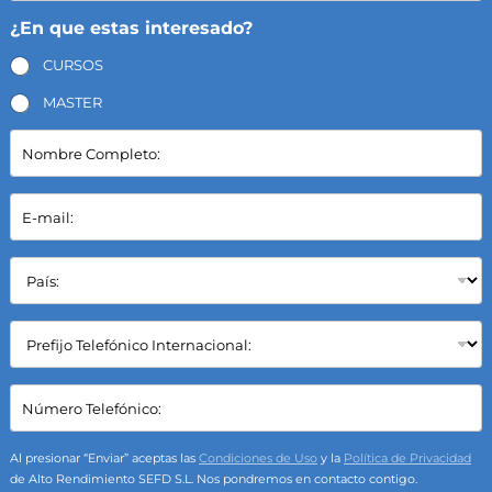
¿En que estas interesado?
CURSOS
MASTER
N
o
m
b
E
r
-
e
m
C
a
P
o
i
a
m
l
í
p
*
s
C
l
:
a
e
*
m
t
p
C
o
o
a
:
S
m
*
e
p
Al presionar “Enviar” aceptas las
Condiciones de Uso
y la
Política de Privacidad
l
o
de Alto Rendimiento SEFD S.L. Nos pondremos en contacto contigo.