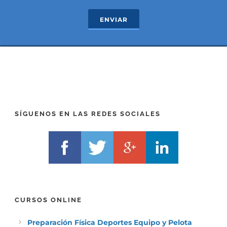
e
T
c
e
ENVIAR
t
x
*
t
(
*
P
(
R
T
E
E
F
L
I
F
X
)
)
*
SÍGUENOS EN LAS REDES SOCIALES
*
CURSOS ONLINE
Preparación Física Deportes Equipo y Pelota