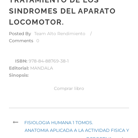
SINDROMES DEL APARATO
LOCOMOTOR.
Posted By
Team Alto Rendimiento
/
Comments
0
ISBN:
978-84-88769-38-1
Editorial:
MANDALA
Sinopsis:
Comprar libro
FISIOLOGIA HUMANA 1 TOMOS.
ANATOMIA APLICADA A LA ACTIVIDAD FISICA Y