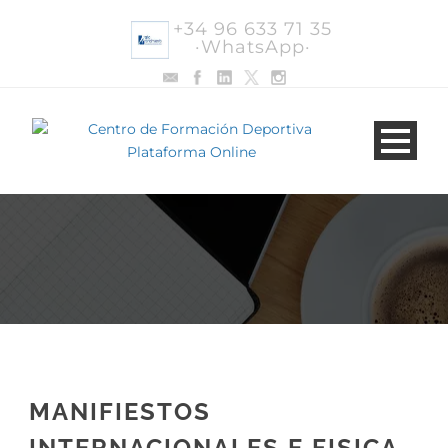
+34 96 633 71 35
·WhatsApp·
MANIFIESTOS
INTERNACIONALES E FISICA