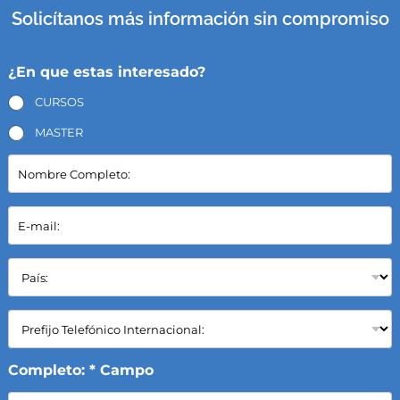
Solicítanos más información sin compromiso
¿En que estas interesado?
CURSOS
MASTER
N
o
m
b
E
r
-
e
m
C
a
P
o
i
a
m
l
í
p
*
s
C
l
:
a
e
*
m
t
p
Completo: * Campo
o
o
: