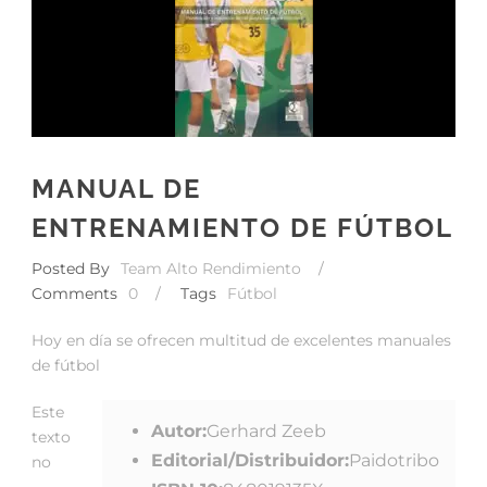
MANUAL DE
ENTRENAMIENTO DE FÚTBOL
Posted By
Team Alto Rendimiento
/
Comments
0
/
Tags
Fútbol
Hoy en día se ofrecen multitud de excelentes manuales
de fútbol
Este
Autor:
Gerhard Zeeb
texto
Editorial/Distribuidor:
Paidotribo
no