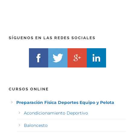
P
(
R
T
E
E
F
L
I
F
X
)
)
*
SÍGUENOS EN LAS REDES SOCIALES
*
CURSOS ONLINE
Preparación Física Deportes Equipo y Pelota
Acondicionamiento Deportivo
Baloncesto