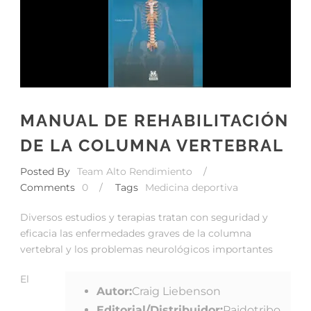
MANUAL DE REHABILITACIÓN
DE LA COLUMNA VERTEBRAL
Posted By
Team Alto Rendimiento
/
Comments
0
/
Tags
Medicina deportiva
Diversos estudios y terapias tratan con seguridad y
eficacia las enfermedades graves de la columna
vertebral y los problemas neurológicos importantes
El
Autor:
Craig Liebenson
Editorial/Distribuidor:
Paidotribo