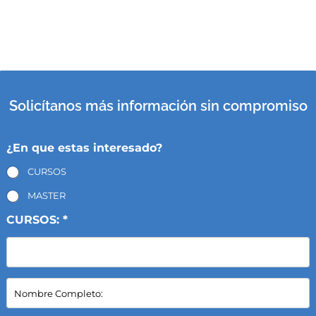
Solicítanos más información sin compromiso
¿En que estas interesado?
CURSOS
MASTER
CURSOS: *
N
o
m