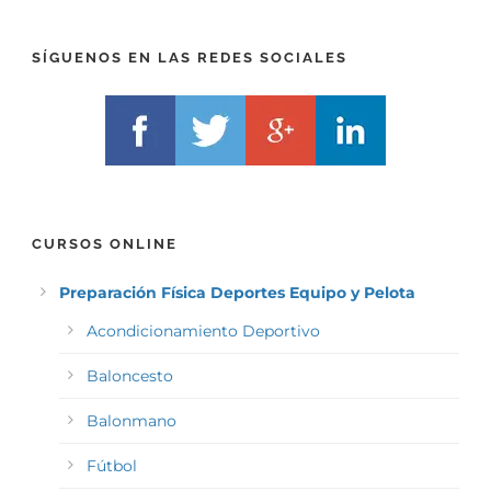
I
F
X
)
)
*
SÍGUENOS EN LAS REDES SOCIALES
*
CURSOS ONLINE
Preparación Física Deportes Equipo y Pelota
Acondicionamiento Deportivo
Baloncesto
Balonmano
Fútbol