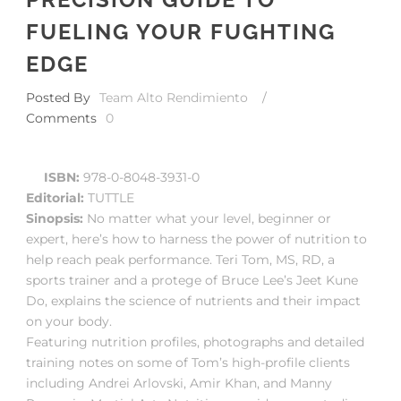
FUELING YOUR FUGHTING
EDGE
Posted By
Team Alto Rendimiento
/
Comments
0
ISBN:
978-0-8048-3931-0
Editorial:
TUTTLE
Sinopsis:
No matter what your level, beginner or
expert, here’s how to harness the power of nutrition to
help reach peak performance. Teri Tom, MS, RD, a
sports trainer and a protege of Bruce Lee’s Jeet Kune
Do, explains the science of nutrients and their impact
on your body.
Featuring nutrition profiles, photographs and detailed
training notes on some of Tom’s high-profile clients
including Andrei Arlovski, Amir Khan, and Manny