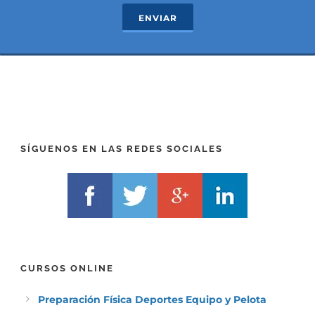
c
e
ENVIAR
t
x
*
t
(
*
P
(
R
T
E
E
F
L
I
F
X
)
)
*
SÍGUENOS EN LAS REDES SOCIALES
*
CURSOS ONLINE
Preparación Física Deportes Equipo y Pelota