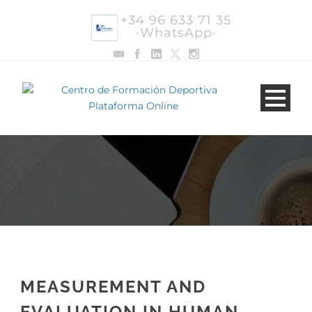
+34 96 633 71 35
·WhatsApp·
MEASUREMENT AND
EVALUATION IN HUMAN