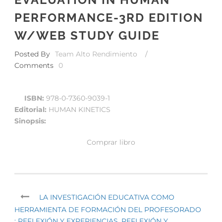
PERFORMANCE-3RD EDITION
W/WEB STUDY GUIDE
Posted By
Team Alto Rendimiento
/
Comments
0
ISBN:
978-0-7360-9039-1
Editorial:
HUMAN KINETICS
Sinopsis:
Comprar libro
LA INVESTIGACIÓN EDUCATIVA COMO
HERRAMIENTA DE FORMACIÓN DEL PROFESORADO
: REFLEXIÓN Y EXPERIENCIAS. REFLEXIÓN Y