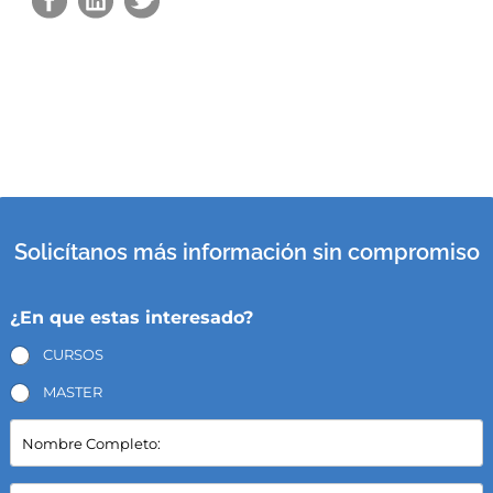
Solicítanos más información sin compromiso
¿En que estas interesado?
CURSOS
MASTER
N
o
m
b
E