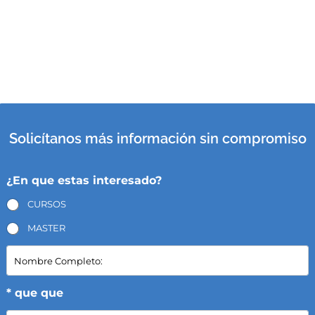
Solicítanos más información sin compromiso
¿En que estas interesado?
CURSOS
MASTER
N
o
m
b
* que que
r