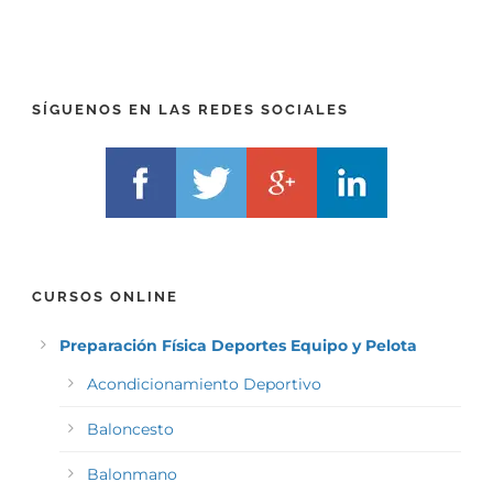
E
E
F
L
I
F
X
)
)
*
SÍGUENOS EN LAS REDES SOCIALES
*
CURSOS ONLINE
Preparación Física Deportes Equipo y Pelota
Acondicionamiento Deportivo
Baloncesto
Balonmano