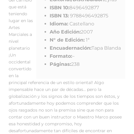
que está
ISBN 10:
8496492877
teniendo
ISBN 13:
9788496492875
lugar en las
Idioma:
Castellano
Artes
Año Edición:
2007
Marciales a
N° de Edición:
1ª
nivel
Encuadernación:
Tapa Blanda
planetario
¡Un
Formato:
–
occidental
Páginas:
238
convertido
en la
principal referencia de un estilo oriental! Algo
impensable hace un par de décadas… pero la
globalización y los signos de los tiempos son éstos, y
afortunadamente hoy podemos comprender que los
ojos rasgados no son la premisa sine que non para
contar con un buen instructor o Maestro Marco posee
esa honestidad y compromiso, hoy
desafortunadamente tan difíciles de encontrar en