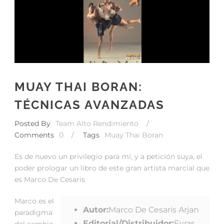
MUAY THAI BORAN:
TÉCNICAS AVANZADAS
Posted By
Team Alto Rendimiento
/
Comments
0
/
Tags
Muay Thai Boran
Es de nuevo un privilegio para mí, y a petición suya, el
poder prologar un libro de este gran artista marcial que
es Marco De Cesaris
Marco es el
Autor:
Marco De Cesaris Arjan
paradigma
Editorial/Distribuidor:
Eyras
del cambio