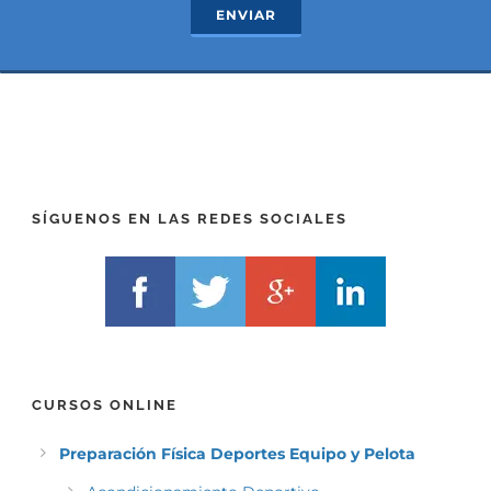
ENVIAR
t
x
*
t
(
*
P
(
R
T
E
E
F
L
I
F
X
)
)
*
SÍGUENOS EN LAS REDES SOCIALES
*
CURSOS ONLINE
Preparación Física Deportes Equipo y Pelota