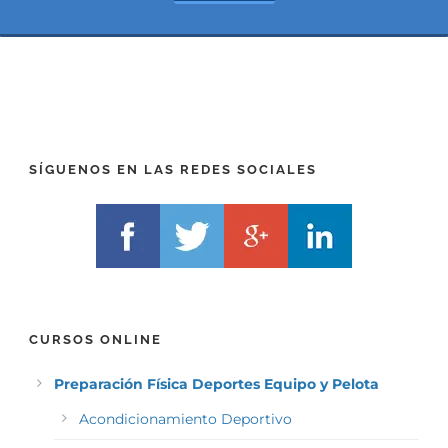
*
t
(
*
P
(
R
T
E
E
F
L
I
F
X
)
)
*
SÍGUENOS EN LAS REDES SOCIALES
*
CURSOS ONLINE
Preparación Física Deportes Equipo y Pelota
Acondicionamiento Deportivo