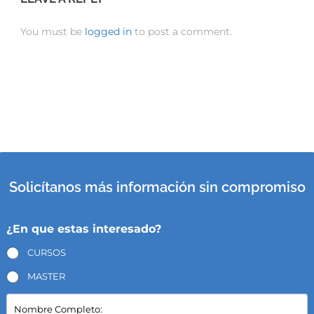
You must be
logged in
to post a comment.
Solicítanos más información sin compromiso
¿En que estas interesado?
CURSOS
MASTER
N
o