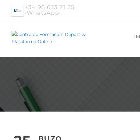
+34 96 633 71 35
·WhatsApp·
IN
BUZO