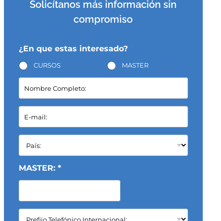
Solicítanos más información sin
compromiso
¿En que estas interesado?
CURSOS
MASTER
N
o
m
b
E
r
-
e
m
C
a
P
o
i
a
m
l
í
p
*
s
MASTER: *
l
:
e
*
t
o
:
C