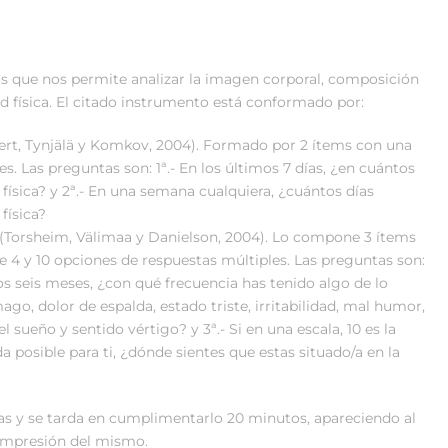
os que nos permite analizar la imagen corporal, composición
dad física. El citado instrumento está conformado por:
obert, Tynjälä y Komkov, 2004). Formado por 2 ítems con una
es. Las preguntas son: 1ª.- En los últimos 7 días, ¿en cuántos
 física? y 2ª.- En una semana cualquiera, ¿cuántos días
física?
 (Torsheim, Välimaa y Danielson, 2004). Lo compone 3 ítems
e 4 y 10 opciones de respuestas múltiples. Las preguntas son:
imos seis meses, ¿con qué frecuencia has tenido algo de lo
go, dolor de espalda, estado triste, irritabilidad, mal humor,
el sueño y sentido vértigo? y 3ª.- Si en una escala, 10 es la
da posible para ti, ¿dónde sientes que estas situado/a en la
as y se tarda en cumplimentarlo 20 minutos, apareciendo al
compresión del mismo.