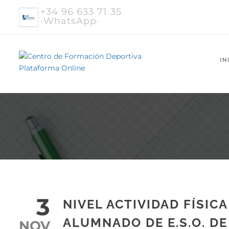
+34 96 633 71 35
·WhatsApp·
IN
3
NIVEL ACTIVIDAD FÍSIC
ALUMNADO DE E.S.O. D
NOV