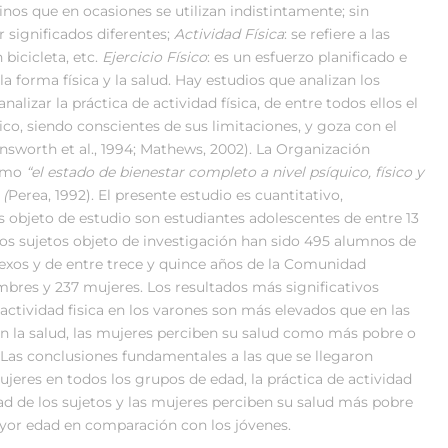
rminos que en ocasiones se utilizan indistintamente; sin
 significados diferentes;
Actividad Física
: se refiere a las
bicicleta, etc.
Ejercicio Físico
: es un esfuerzo planificado e
a forma física y la salud. Hay estudios que analizan los
alizar la práctica de actividad física, de entre todos ellos el
co, siendo conscientes de sus limitaciones, y goza con el
nsworth et al., 1994; Mathews, 2002). La Organización
como
“el estado de bienestar completo a nivel psíquico, físico y
”
(
Perea, 1992). El presente estudio es cuantitativo,
os objeto de estudio son estudiantes adolescentes de entre 13
Los sujetos objeto de investigación han sido 495 alumnos de
xos y de entre trece y quince años de la Comunidad
bres y 237 mujeres. Los resultados más significativos
actividad fisica en los varones son más elevados que en las
n la salud, las mujeres perciben su salud como más pobre o
Las conclusiones fundamentales a las que se llegaron
jeres en todos los grupos de edad, la práctica de actividad
ad de los sujetos y las mujeres perciben su salud más pobre
ayor edad en comparación con los jóvenes.