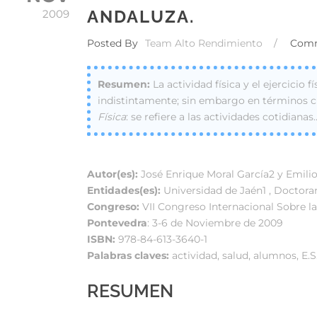
ANDALUZA.
2009
Posted By
Team Alto Rendimiento
/
Com
La actividad física y el ejercicio
indistintamente; sin embargo en términos ci
Física
: se refiere a las actividades cotidianas
Autor(es):
José Enrique Moral García2 y Emilio
Entidades(es):
Universidad de Jaén1 , Doctoran
Congreso:
VII Congreso Internacional Sobre la
Pontevedra
: 3-6 de Noviembre de 2009
ISBN:
978-84-613-3640-1
Palabras claves:
actividad, salud, alumnos, E.S
RESUMEN