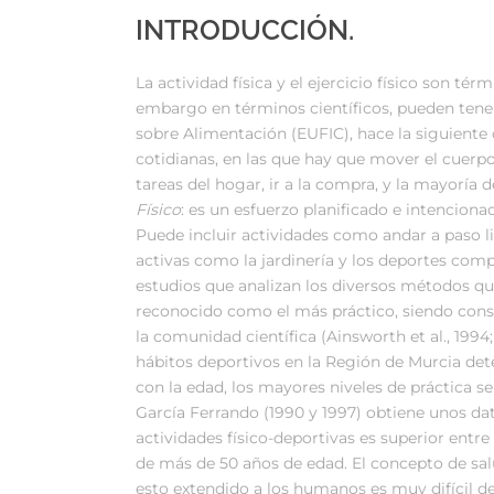
INTRODUCCIÓN.
La actividad física y el ejercicio físico son té
embargo en términos científicos, pueden tener
sobre Alimentación (EUFIC), hace la siguiente 
cotidianas, en las que hay que mover el cuerpo
tareas del hogar, ir a la compra, y la mayoría 
Físico
: es un esfuerzo planificado e intencionad
Puede incluir actividades como andar a paso lig
activas como la jardinería y los deportes compet
estudios que analizan los diversos métodos que 
reconocido como el más práctico, siendo consc
la comunidad científica (Ainsworth et al., 1994
hábitos deportivos en la Región de Murcia dete
con la edad, los mayores niveles de práctica se 
García Ferrando (1990 y 1997) obtiene unos da
actividades físico-deportivas es superior entr
de más de 50 años de edad. El concepto de sa
esto extendido a los humanos es muy difícil 