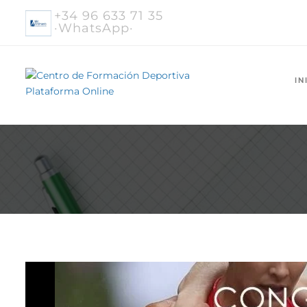
+34 96 633 71 35
·WhatsApp·
IN