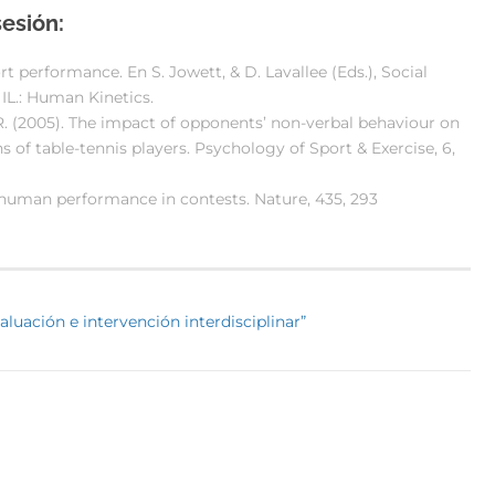
esión:
rt performance. En S. Jowett, & D. Lavallee (Eds.), Social
IL.: Human Kinetics.
ll, R. (2005). The impact of opponents’ non-verbal behaviour on
 of table-tennis players. Psychology of Sport & Exercise, 6,
es human performance in contests. Nature, 435, 293
aluación e intervención interdisciplinar”