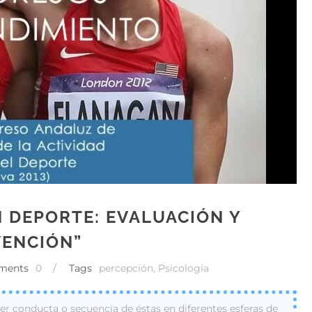
N DEPORTE: EVALUACIÓN Y
VENCIÓN”
ments
0
/
Tags
percepción
,
Psicología
r conducta o secuencia de éstas en diferentes esferas de