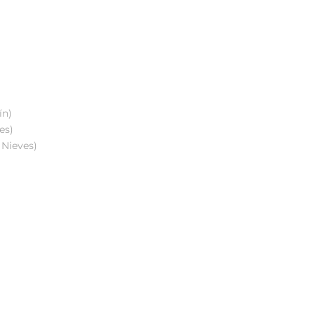
ín)
es)
 Nieves)