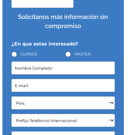
Solicítanos más información sin
compromiso
¿En que estas interesado?
CURSOS
MASTER
N
o
m
b
E
r
-
e
m
C
a
P
o
i
a
m
l
í
p
*
s
C
l
:
a
e
*
m
t
p
C