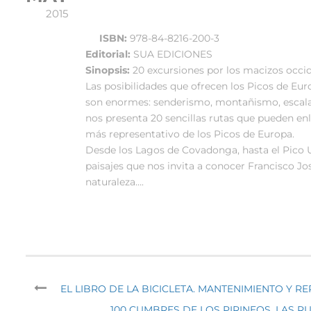
2015
ISBN:
978-84-8216-200-3
Editorial:
SUA EDICIONES
Sinopsis:
20 excursiones por los macizos occid
Las posibilidades que ofrecen los Picos de Euro
son enormes: senderismo, montañismo, escalad
nos presenta 20 sencillas rutas que pueden en
más representativo de los Picos de Europa.
Desde los Lagos de Covadonga, hasta el Pico Urr
paisajes que nos invita a conocer Francisco Jo
naturaleza….
EL LIBRO DE LA BICICLETA. MANTENIMIENTO Y R
100 CUMBRES DE LOS PIRINEOS. LAS R