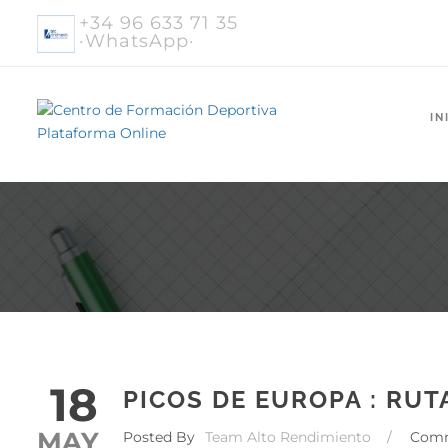
+34 96 633 71 35
·WhatsApp·
IN
18
PICOS DE EUROPA : RUT
MAY
Posted By
Team Alto Rendimiento
/
Com