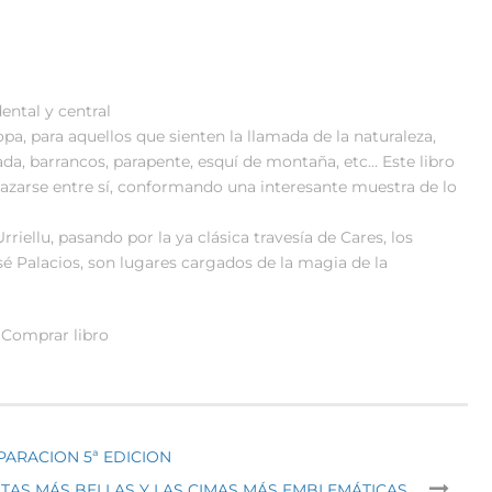
ental y central
pa, para aquellos que sienten la llamada de la naturaleza,
a, barrancos, parapente, esquí de montaña, etc… Este libro
lazarse entre sí, conformando una interesante muestra de lo
iellu, pasando por la ya clásica travesía de Cares, los
sé Palacios, son lugares cargados de la magia de la
Comprar libro
EPARACION 5ª EDICION
UTAS MÁS BELLAS Y LAS CIMAS MÁS EMBLEMÁTICAS