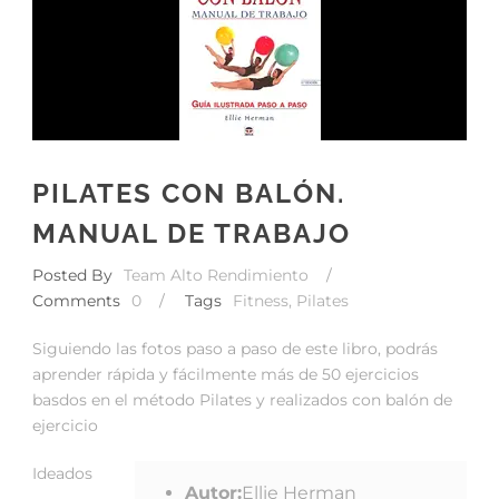
PILATES CON BALÓN.
MANUAL DE TRABAJO
Posted By
Team Alto Rendimiento
/
Comments
0
/
Tags
Fitness
,
Pilates
Siguiendo las fotos paso a paso de este libro, podrás
aprender rápida y fácilmente más de 50 ejercicios
basdos en el método Pilates y realizados con balón de
ejercicio
Ideados
Autor:
Ellie Herman