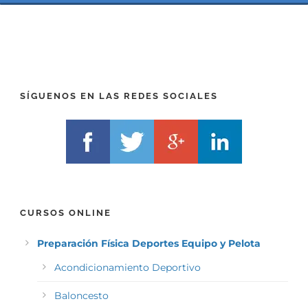
P
(
R
T
E
E
F
L
I
F
X
)
)
*
SÍGUENOS EN LAS REDES SOCIALES
*
CURSOS ONLINE
Preparación Física Deportes Equipo y Pelota
Acondicionamiento Deportivo
Baloncesto