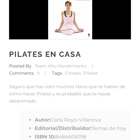
PILATES EN CASA
Posted By
Team Alto Rendimiento
/
Comments
0
/
Tags
Fitness
,
Pilates
Seguro que has visto muchos libros que te hablan de
cómo hacer Pilates y es probable que te hayas
desanimado
Autor:
Carla Royo-Villanova
Editorial/Distribuidor:
Temas de hoy
ISBN 10:
8484606198