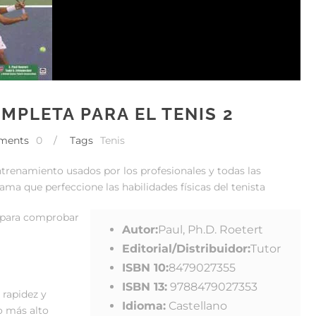
MPLETA PARA EL TENIS 2
ments
0
/
Tags
Tenis
trenamiento usados por los profesionales y todas las
ma que perfeccione las habilidades físicas del tenista
s para comprobar
Autor:
Paul, Ph.D. Roetert
Editorial/Distribuidor:
Tutor
ISBN 10:
8479027355
ISBN 13:
9788479027353
 rapidez y
Idioma:
Castellano
o más alto