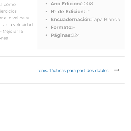
Año Edición:
2008
lla cómo
ercicios
N° de Edición:
1ª
r el nivel de su
Encuadernación:
Tapa Blanda
ntar la velocidad
Formato:
–
– Mejorar la
Páginas:
224
ones
Tenis. Tácticas para partidos dobles