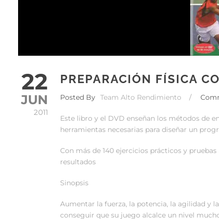
22
PREPARACIÓN FÍSICA CO
JUN
Posted By
Team Alto Rendimiento
/
Com
2011
Este libro y el DVD enseñan los métodos de en
herramientas necesarias para diseñar un progra
Con más de 140 ejercicios prácticos y prueba
resultados
Sinopsis
Aumentar la fuerza, la potencia, la agilidad y la
conseguir que su juego alcalce un nivel much