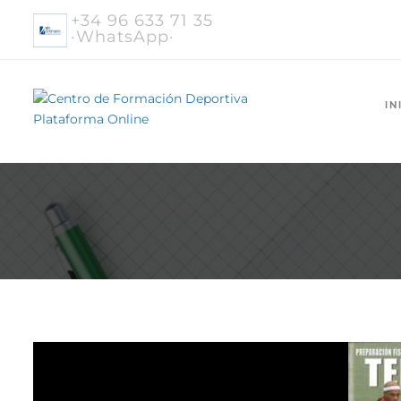
+34 96 633 71 35
·WhatsApp·
IN