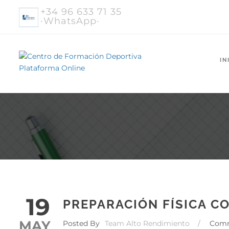
+34 96 633 71 35
·WhatsApp·
IN
19
PREPARACIÓN FÍSICA C
MAY
Posted By
Team Alto Rendimiento
/
Com