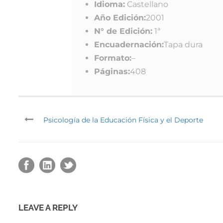
Idioma:
Castellano
Año Edición:
2001
N° de Edición:
1ª
Encuadernación:
Tapa dura
Formato:
–
Páginas:
408
Psicología de la Educación Física y el Deporte
LEAVE A REPLY