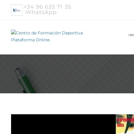
+34 96 633 71 35
·WhatsApp·
IN