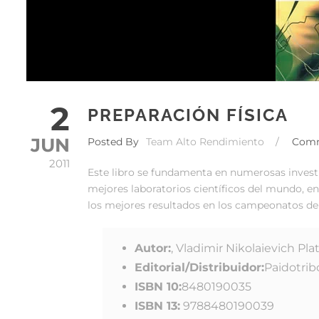
2
PREPARACIÓN FÍSICA
JUN
Posted By
Team Alto Rendimiento
/
Com
2011
Este libro se fundamenta en numerosas investi
mejores laboratorios científicos del mundo, en
los mejores resultados en los campeonatos de
Autor:
, Vladimir Nikolaievich Pl
Editorial/Distribuidor:
Paidotrib
ISBN 10:
8480190035
ISBN 13:
9788480190039