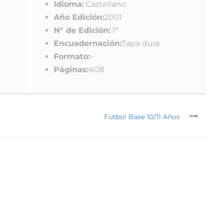
Idioma:
Castellano
Año Edición:
2001
N° de Edición:
1ª
Encuadernación:
Tapa dura
Formato:
–
Páginas:
408
Futbol Base 10/11 Años