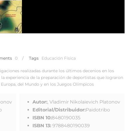
ments
0
/
Tags
Educación Física
gaciones realizadas durante los últimos decenios en los
 la experiencia de la preparación de deportistas que lograron
 Europa, del Mundo y en los Juegos Olímpicos
atonov
Autor:
, Vladimir Nikolaievich Platonov
o
Editorial/Distribuidor:
Paidotribo
ISBN 10:
8480190035
ISBN 13:
9788480190039