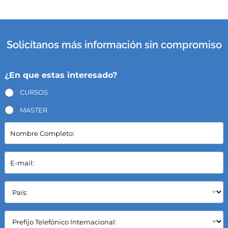
Solicítanos más información sin compromiso
¿En que estas interesado?
CURSOS
MASTER
N
o
m
b
E
r
-
e
m
C
a
P
o
i
a
m
l
í
p
*
s
C
l
:
a