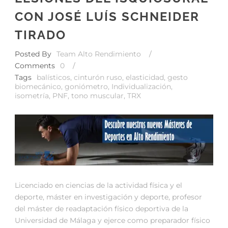
CON JOSÉ LUÍS SCHNEIDER
TIRADO
Posted By
Team Alto Rendimiento
/
Comments
0
/
Tags
balísticos
,
cinturón ruso
,
elasticidad
,
gesto
biomecánico
,
goniómetro
,
Individualización
,
isometría
,
PNF
,
tono muscular
,
TRX
Licenciado en ciencias de la actividad física y el
deporte, máster en investigación y deporte, profesor
del máster de readaptación físico deportiva de la
Universidad de Málaga y ejerce como preparador físico