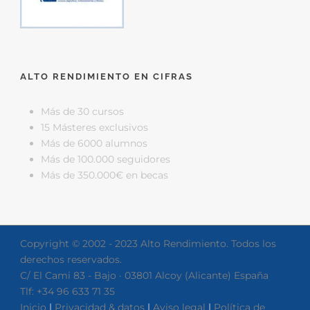
ALTO RENDIMIENTO EN CIFRAS
Más de 30 cursos
15 Másteres exclusivos
Más de 6000 alumnos
Más de 100.000 seguidores
Más de 350.000€ en becas
Copyright © 2002 - 2023 Alto Rendimiento. Todos los
derechos reservados.
C/ El Cami 83 - Bajo · 03801 Alcoy (Alicante) España
Tlf: +34 96 633 71 35
Inicio
|
Privacidad & datos
|
Aviso legal
|
Política de