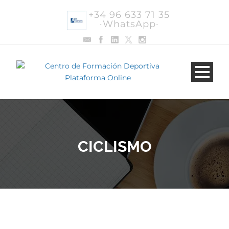
+34 96 633 71 35
·WhatsApp·
CICLISMO