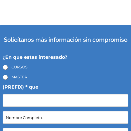
Solicítanos más información sin compromiso
¿En que estas interesado?
CURSOS
MASTER
(PREFIX) * que
N
o
m
b
E