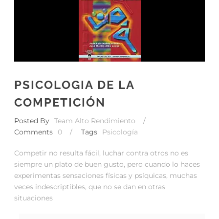
PSICOLOGIA DE LA
COMPETICIÓN
Posted By
Team Alto Rendimiento
/
Comments
0
/
Tags
Psicología
Competir no resulta fácil, luchar contra otros no es
siempre un plato de buen gusto, pero cuando lo haces
experimentas sensaciones físicas y psíquicas, muchas
veces indescriptibles, que no se dan en otras
situaciones