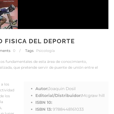
D FISICA DEL DEPORTE
ments
0
/
Tags
Psicología
ctos fundamentales de esta área de conocimiento,
alizada, que pretende servir de puente de unión entre el
 a los
Autor:
Joaquin Dosil
Actividad
Editorial/Distribuidor:
Mcgraw hill
de los
la
ISBN 10:
s,
ISBN 13:
9788448161033
 un lugar