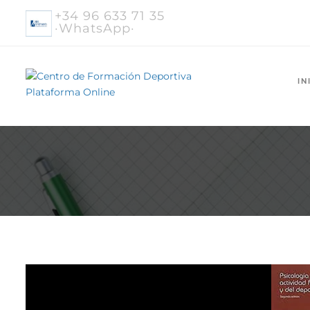
+34 96 633 71 35
·WhatsApp·
IN