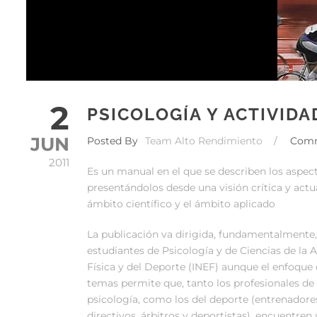
2
PSICOLOGÍA Y ACTIVIDA
JUN
Posted By
Team Alto Rendimiento
/
Com
2011
Es un manual en el que se describen los aspe
presentándolos desde una visión crítica y actu
ámbito científico y el ámbito aplicado
La publicación va dirigida, fundamentalmente,
estudiantes de Psicología y de Ciencias de la 
Física y del Deporte (INEF) aunque el enfoque 
temas permite que, tanto los profesionales de 
psicología, como los del deporte (entrenadore
directivos, árbitros y deportistas), encuentren