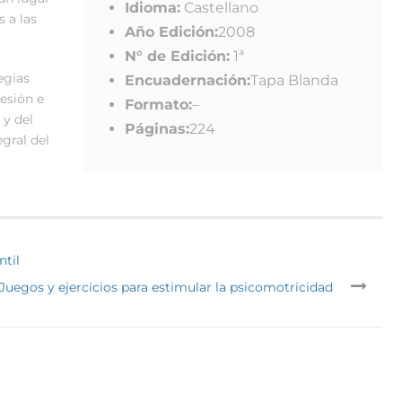
Idioma:
Castellano
s a las
Año Edición:
2008
N° de Edición:
1ª
tegias
Encuadernación:
Tapa Blanda
esión e
Formato:
–
 y del
Páginas:
224
egral del
ntil
Juegos y ejercicios para estimular la psicomotricidad