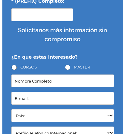
* (PREFIX) Completo:
Solicítanos más información sin
compromiso
¿En que estas interesado?
CURSOS
MASTER
N
o
m
b
E
r
-
e
m
C
a
P
o
i
a
m
l
í
p
*
s
C
l