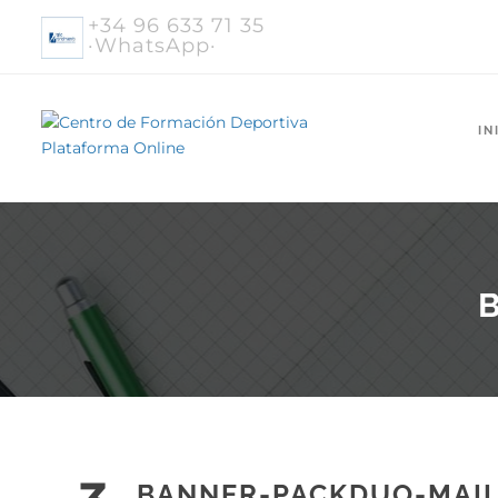
+34 96 633 71 35
·WhatsApp·
IN
BANNER-PACKDUO-MAI