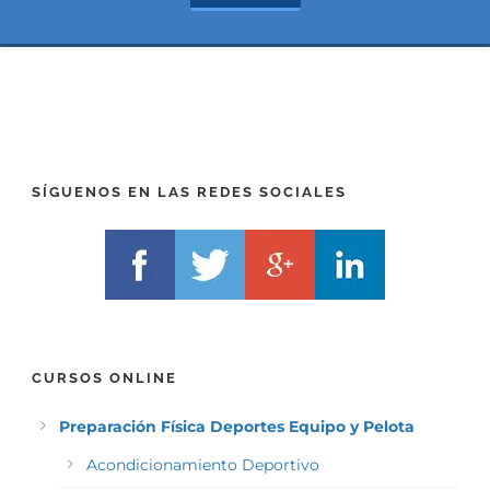
*
t
(
*
P
(
R
T
E
E
F
L
I
F
X
)
)
*
SÍGUENOS EN LAS REDES SOCIALES
*
CURSOS ONLINE
Preparación Física Deportes Equipo y Pelota
Acondicionamiento Deportivo