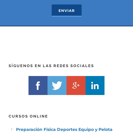
e
T
c
e
ENVIAR
t
x
*
t
(
*
P
(
R
T
E
E
F
L
I
F
X
)
)
*
SÍGUENOS EN LAS REDES SOCIALES
*
CURSOS ONLINE
Preparación Física Deportes Equipo y Pelota