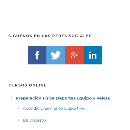
R
T
E
E
F
L
I
F
X
)
)
*
SÍGUENOS EN LAS REDES SOCIALES
*
CURSOS ONLINE
Preparación Física Deportes Equipo y Pelota
Acondicionamiento Deportivo
Baloncesto