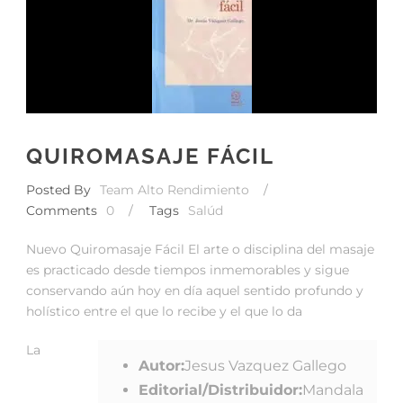
QUIROMASAJE FÁCIL
Posted By
Team Alto Rendimiento
/
Comments
0
/
Tags
Salúd
Nuevo Quiromasaje Fácil El arte o disciplina del masaje
es practicado desde tiempos inmemorables y sigue
conservando aún hoy en día aquel sentido profundo y
holístico entre el que lo recibe y el que lo da
La
Autor:
Jesus Vazquez Gallego
Editorial/Distribuidor:
Mandala