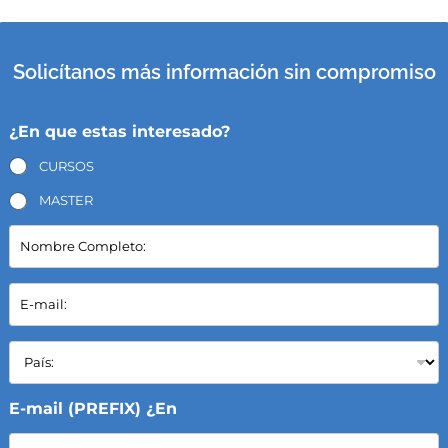
Solicítanos más información sin compromiso
¿En que estas interesado?
CURSOS
MASTER
N
o
m
b
E
r
-
e
m
C
a
P
o
i
a
m
l
í
p
*
s
E-mail (PREFIX) ¿En
l
:
e
*