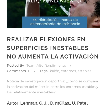
REALIZAR FLEXIONES EN
SUPERFICIES INESTABLES
NO AUMENTA LA ACTIVACIÓN
Posted By
Team Alto Rendimiento
/
Comments
0
/
Tags
balón
,
entornos
,
estables
Noticia de investigación deportiva: ¿cómo se compara
la activación del músculo entre los entornos estables y
los relativamente inestables?
Autor: Lehman, G. J. , D. mGilas., U. Patel.