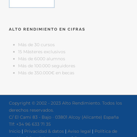
ALTO RENDIMIENTO EN CIFRAS
Más de 30 cursos
15 Másteres exclusivos
Más de 6000 alumnos
Más de 100.000 seguidores
Más de 350.000€ en becas
Copyright © 2002 - 2023 Alto Rendimiento. Todos los
derechos reservados.
C/ El Cami 83 - Bajo · 03801 Alcoy (Alicante) España
Tlf: +34 96 633 71 35
Inicio
|
Privacidad & datos
|
Aviso legal
|
Política de